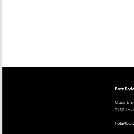
Botz Pade
Oude Bru
9160 Lok
hola@botz