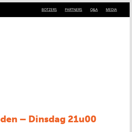
BOTZERS
PARTNERS
Q&A
MEDIA
ERKING
SHOP
CONTACT
CADEAUBON
eden – Dinsdag 21u00