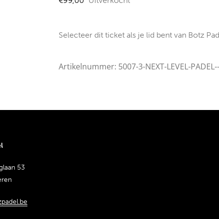
€
99,00
Uitverkocht
Selecteer dit ticket als je lid bent van Botz Pad
Artikelnummer:
5007-3-NEXT-LEVEL-PADEL-
l
glaan 53
eren
padel.be