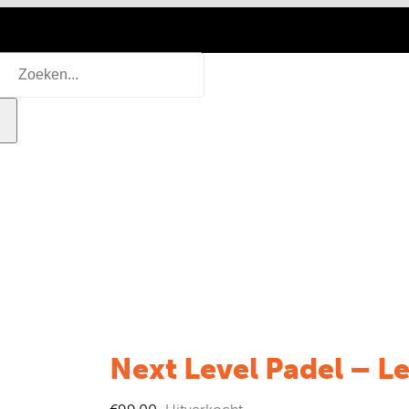
ken
:
TARIEVEN
RESERVEREN
LID WORDEN
CLUBW
Next Level Padel – L